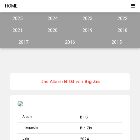
HOME
2025
2024
2023
2022
2021
2020
2019
2018
2017
2016
2015
Das Album
B:I:G
von
Big Zis
Album
B:I:G
Interpret:in
Big Zis
Jahr
2024