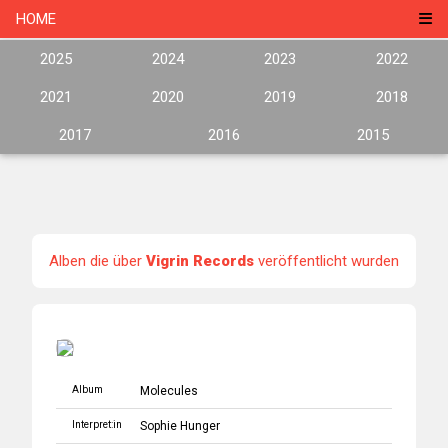
HOME
2025
2024
2023
2022
2021
2020
2019
2018
2017
2016
2015
Alben die über
Vigrin Records
veröffentlicht wurden
Album
Molecules
Interpret:in
Sophie Hunger