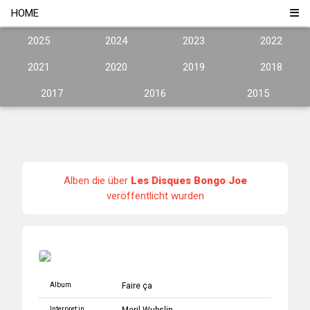
HOME
2025
2024
2023
2022
2021
2020
2019
2018
2017
2016
2015
Alben die über
Les Disques Bongo Joe
veröffentlicht wurden
Album
Faire ça
Interpret:in