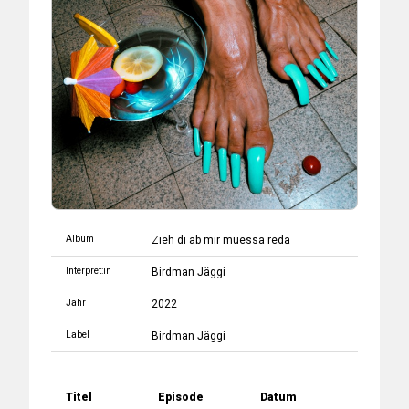
Album
Zieh di ab mir müessä redä
Interpret:in
Birdman Jäggi
Jahr
2022
Label
Birdman Jäggi
Titel
Episode
Datum