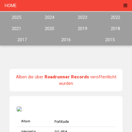
HOME
2025
2024
2023
2022
2021
2020
2019
2018
2017
2016
2015
Alben die über
Roadrunner Records
veröffentlicht
wurden
Album
Fortitude
Interpret:in