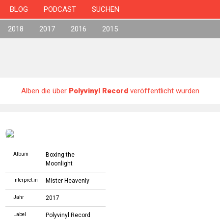
BLOG
PODCAST
SUCHEN
2018
2017
2016
2015
Alben die über
Polyvinyl Record
veröffentlicht wurden
Album
Boxing the
Moonlight
Interpret:in
Mister Heavenly
Jahr
2017
Label
Polyvinyl Record