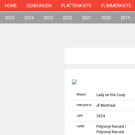
HOME
SENDUNGEN
PLATTENKISTE
FLIMMERKISTE
2025
2024
2023
2022
2021
2020
2019
Album
Lady on the Cusp
Interpret:in
of Montreal
Jahr
2024
Label
Polyvinyl Record
/
Polyvinyl Record