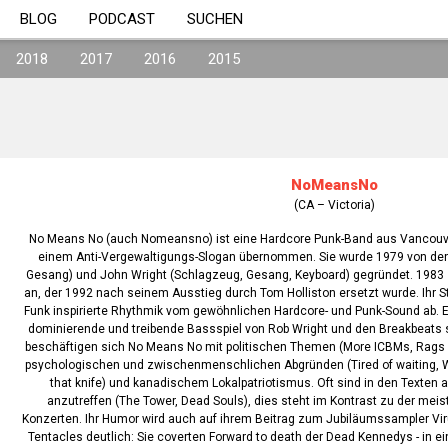
BLOG
PODCAST
SUCHEN
2018
2017
2016
2015
NoMeansNo
(CA – Victoria)
No Means No (auch Nomeansno) ist eine Hardcore Punk-Band aus Vancouv
einem Anti-Vergewaltigungs-Slogan übernommen. Sie wurde 1979 von den
Gesang) und John Wright (Schlagzeug, Gesang, Keyboard) gegründet. 1983 sc
an, der 1992 nach seinem Ausstieg durch Tom Holliston ersetzt wurde. Ihr Sti
Funk inspirierte Rhythmik vom gewöhnlichen Hardcore- und Punk-Sound ab. E
dominierende und treibende Bassspiel von Rob Wright und den Breakbeats 
beschäftigen sich No Means No mit politischen Themen (More ICBMs, Rags 
psychologischen und zwischenmenschlichen Abgründen (Tired of waiting, W
that knife) und kanadischem Lokalpatriotismus. Oft sind in den Texten
anzutreffen (The Tower, Dead Souls), dies steht im Kontrast zu der me
Konzerten. Ihr Humor wird auch auf ihrem Beitrag zum Jubiläumssampler Virus
Tentacles deutlich: Sie coverten Forward to death der Dead Kennedys - in ein