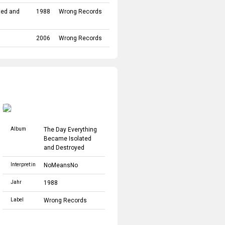
ted and
1988
Wrong Records
2006
Wrong Records
Album
The Day Everything
Became Isolated
and Destroyed
Interpret:in
NoMeansNo
Jahr
1988
Label
Wrong Records