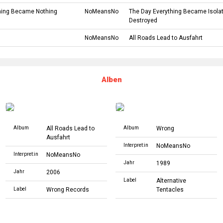
hing Became Nothing
NoMeansNo
The Day Everything Became Isola
Destroyed
NoMeansNo
All Roads Lead to Ausfahrt
Alben
Album
All Roads Lead to
Album
Wrong
Ausfahrt
Interpret:in
NoMeansNo
Interpret:in
NoMeansNo
Jahr
1989
Jahr
2006
Label
Alternative
Label
Wrong Records
Tentacles