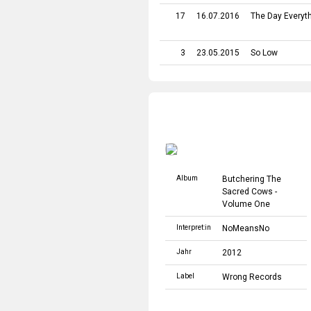
17
16.07.2016
The Day Everyt
3
23.05.2015
So Low
Album
Butchering The
Sacred Cows -
Volume One
Interpret:in
NoMeansNo
Jahr
2012
Label
Wrong Records