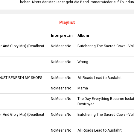
hohen Alters der Mitglieder geht die Band immer wieder auf Tour du
Playlist
Interpret:in
Album
r And Glory Mix)
(
Deadbeat
NoMeansNo
Butchering The Sacred Cows - V
NoMeansNo
Wrong
 DUST BENEATH MY SHOES
NoMeansNo
All Roads Lead to Ausfahrt
NoMeansNo
Mama
NoMeansNo
The Day Everything Became Isola
Destroyed
r And Glory Mix)
(
Deadbeat
NoMeansNo
Butchering The Sacred Cows - V
NoMeansNo
All Roads Lead to Ausfahrt