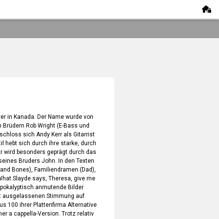
er in Kanada. Der Name wurde von
 Brüdern Rob Wright (E-Bass und
hloss sich Andy Kerr als Gitarrist
l hebt sich durch ihre starke, durch
r wird besonders geprägt durch das
seines Bruders John. In den Texten
and Bones), Familiendramen (Dad),
hat Slayde says, Theresa, give me
 apokalyptisch anmutende Bilder
ist ausgelassenen Stimmung auf
 100 ihrer Plattenfirma Alternative
er a cappella-Version. Trotz relativ