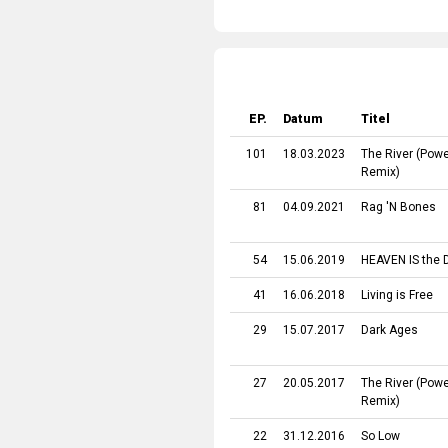
EP.
Datum
Titel
101
18.03.2023
The River (Powe
Remix)
81
04.09.2021
Rag 'N Bones
54
15.06.2019
HEAVEN IS the
41
16.06.2018
Living is Free
29
15.07.2017
Dark Ages
27
20.05.2017
The River (Powe
Remix)
22
31.12.2016
So Low