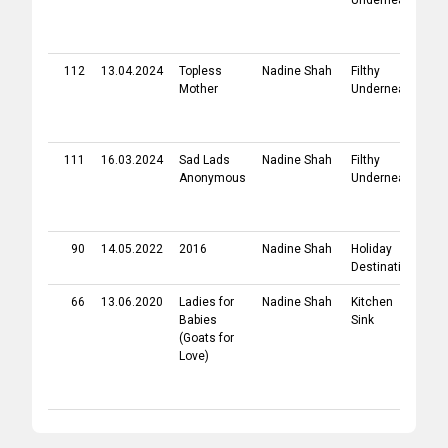
Underneath
112
13.04.2024
Topless
Nadine Shah
Filthy
20
Mother
Underneath
111
16.03.2024
Sad Lads
Nadine Shah
Filthy
20
Anonymous
Underneath
90
14.05.2022
2016
Nadine Shah
Holiday
20
Destination
66
13.06.2020
Ladies for
Nadine Shah
Kitchen
20
Babies
Sink
(Goats for
Love)