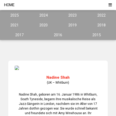
HOME
2025
2024
2023
2022
2021
2020
2019
2018
2017
2016
2015
Nadine Shah
(UK – Whitburn)
Nadine Shah, geboren am 16. Januar 1986 in Whitburn,
South Tyneside, begann ihre musikalische Reise als
Jazz-Sängerin in London, nachdem sie im Alter von 17
Jahren dorthin gezogen war. Sie wurde schnell bekannt
und freundete sich mit Amy Winehouse an. Ihr