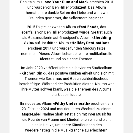
Debütalbum
«Love Your Dum and Mad»
erschien 2013
und wurde von Ben Hillier produziert. Das Album
thematisierte dunkle Seiten der Liebe und war zwei
Freunden gewidmet, die Selbstmord begingen.
2015 folgte ihr zweites Album
«Fast Food»
, das
ebenfalls von Ben Hillier produziert wurde. Sie trat auch
als Gastmusikerin auf Ghostpoet's Album
«Shedding
Skin»
auf. Ihr drittes Album
«Holiday Destination»
erschien 2017 und wurde für den Mercury Prize
nominiert. Dieses Album behandelte ihre multikulturelle
Identität und politische Themen.
Im Jahr 2020 veröffentlichte sie ihr viertes Studioalbum
«Kitchen Sink»
, das positive Kritiken erhielt und sich mit
Themen wie Sexismus und Geschlechterklischees
beschäftigte. Während der Produktion dieses Albums war
ihre Mutter schwer krank, was die Themen des Albums
stark beeinflusste.
Ihr neuestes Album
«Filthy Underneath»
erscheint am
23. Februar 2024 und markiert ihren Wechsel zu einem
Major-Label. Nadine Shah setzt sich mit ihrer Musik für
die Rechte von Frauen und Minderheiten ein und plant
eine Initiative, um ältere Künstlerinnen den
Wiedereinstieg in die Musikbranche zu erleichtern.