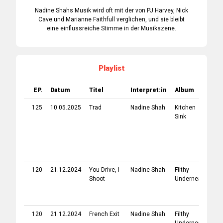
Nadine Shahs Musik wird oft mit der von PJ Harvey, Nick
Cave und Marianne Faithfull verglichen, und sie bleibt
eine einflussreiche Stimme in der Musikszene.
Playlist
EP.
Datum
Titel
Interpret:in
Album
Ja
125
10.05.2025
Trad
Nadine Shah
Kitchen
20
Sink
120
21.12.2024
You Drive, I
Nadine Shah
Filthy
20
Shoot
Underneath
120
21.12.2024
French Exit
Nadine Shah
Filthy
20