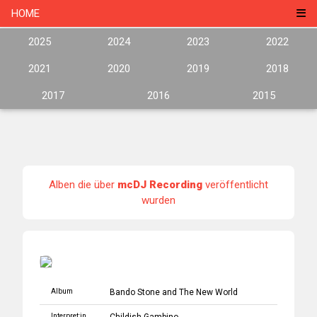
HOME
2025
2024
2023
2022
2021
2020
2019
2018
2017
2016
2015
Alben die über
mcDJ Recording
veröffentlicht
wurden
Album
Bando Stone and The New World
Interpret:in