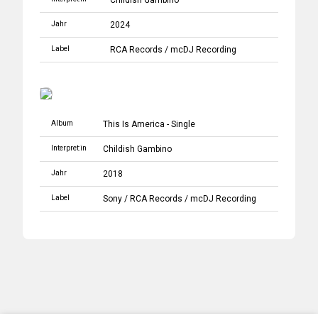
Childish Gambino
Jahr
2024
Label
RCA Records
/
mcDJ Recording
Album
This Is America - Single
Interpret:in
Childish Gambino
Jahr
2018
Label
Sony
/
RCA Records
/
mcDJ Recording